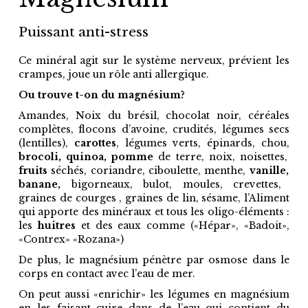
puissant anti-stress
Ce minéral agit sur le système nerveux, prévient les
crampes, joue un rôle anti allergique.
Ou trouve t-on du magnésium?
Amandes, Noix du brésil, chocolat noir, céréales
complètes, flocons d’avoine, crudités, légumes secs
(lentilles),
carottes
, légumes verts, épinards, chou,
brocoli,
quinoa,
pomme
de terre, noix, noisettes,
fruits
séchés, coriandre, ciboulette, menthe,
vanille,
banane,
bigorneaux, bulot, moules, crevettes,
graines de courges , graines de lin, sésame, l’Aliment
qui apporte des minéraux et tous les oligo-éléments :
les
huitres
et des eaux comme («Hépar», «Badoit»,
«Contrex» «Rozana»)
De plus, le magnésium pénètre par osmose dans le
corps en contact avec l’eau de mer.
On peut aussi «enrichir» les légumes en magnésium