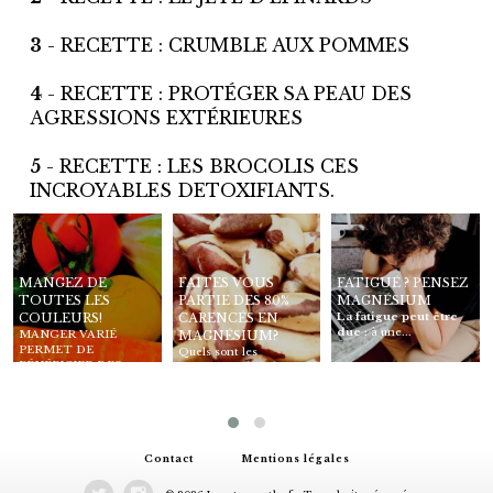
3
- RECETTE : CRUMBLE AUX POMMES
4
- RECETTE : PROTÉGER SA PEAU DES
AGRESSIONS EXTÉRIEURES
5
- RECETTE : LES BROCOLIS CES
INCROYABLES DETOXIFIANTS.
MANGEZ DE
FAITES VOUS
FATIGUÉ ? PENSEZ
TOUTES LES
PARTIE DES 80%
MAGNÉSIUM
La fatigue peut être
COULEURS!
CARENCÉS EN
due :
à une...
MANGER VARIÉ
MAGNÉSIUM?
PERMET DE
Quels sont les
BÉNÉFICIER DES
signes d’une carence en
DIFF&Eac...
magnésium?...
Contact
Mentions légales