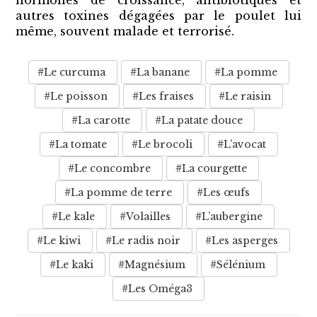
hormones de croissance, antibiotiques et
autres toxines dégagées par le poulet lui
même, souvent malade et terrorisé.
#Le curcuma
#La banane
#La pomme
#Le poisson
#Les fraises
#Le raisin
#La carotte
#La patate douce
#La tomate
#Le brocoli
#L’avocat
#Le concombre
#La courgette
#La pomme de terre
#Les œufs
#Le kale
#Volailles
#L’aubergine
#Le kiwi
#Le radis noir
#Les asperges
#Le kaki
#Magnésium
#Sélénium
#Les Oméga3